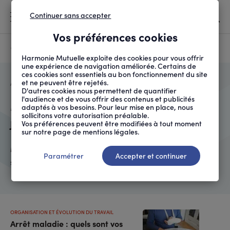
Continuer sans accepter
MENU
Vos préférences cookies
Canicule
À LA UNE
Harmonie Mutuelle exploite des cookies pour vous offrir
une expérience de navigation améliorée. Certains de
ces cookies sont essentiels au bon fonctionnement du site
et ne peuvent être rejetés.
FIL
ACCUEIL
QUI SOMMES-NOUS ?
AUTEURS
MARINA AL RUBAEE
D'ARIANE
D'autres cookies nous permettent de quantifier
l'audience et de vous offrir des contenus et publicités
Marina Al Rubaee
adaptés à vos besoins. Pour leur mise en place, nous
sollicitons votre autorisation préalable.
Journaliste
Vos préférences peuvent être modifiées à tout moment
sur notre page de mentions légales.
Marina Al Rubaee est journaliste spécialisée dans le
Paramétrer
Accepter et continuer
secteur social et médico-social.
ORGANISATION ET ÉVOLUTION DU TRAVAIL
Arrêt maladie : quels sont vos