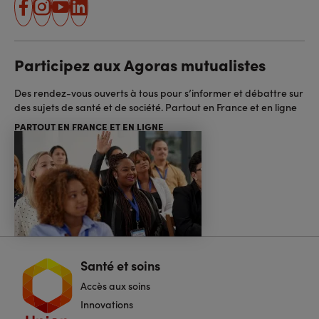
facebook
instagram
youtube
linkedin
Participez aux Agoras mutualistes
Des rendez-vous ouverts à tous pour s’informer et débattre sur
des sujets de santé et de société. Partout en France et en ligne
PARTOUT EN FRANCE ET EN LIGNE
Santé et soins
Navigation
pied
Accès aux soins
de
page
Innovations