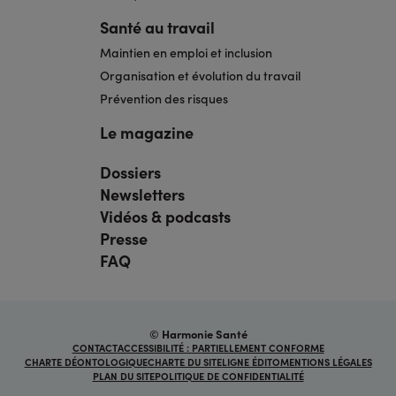
Santé au travail
Maintien en emploi et inclusion
Organisation et évolution du travail
Prévention des risques
Le magazine
Dossiers
Navigation
pied
Newsletters
de
page
Vidéos & podcasts
bis
Presse
FAQ
© Harmonie Santé
Navigation
CONTACT
ACCESSIBILITÉ : PARTIELLEMENT CONFORME
sous
CHARTE DÉONTOLOGIQUE
CHARTE DU SITE
LIGNE ÉDITO
MENTIONS LÉGALES
pied
PLAN DU SITE
POLITIQUE DE CONFIDENTIALITÉ
de