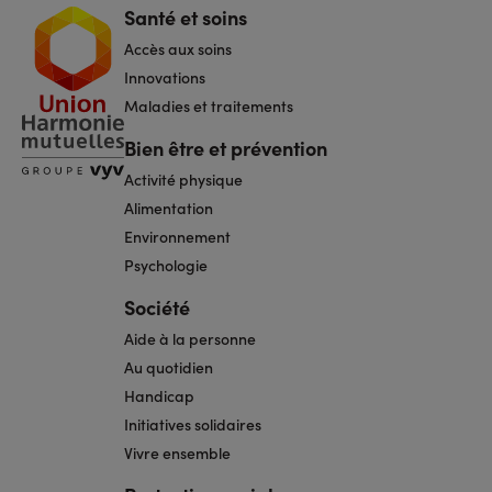
Santé et soins
Navigation
pied
Accès aux soins
de
page
Innovations
Maladies et traitements
Bien être et prévention
Activité physique
Alimentation
Environnement
Psychologie
Société
Aide à la personne
Au quotidien
Handicap
Initiatives solidaires
Vivre ensemble