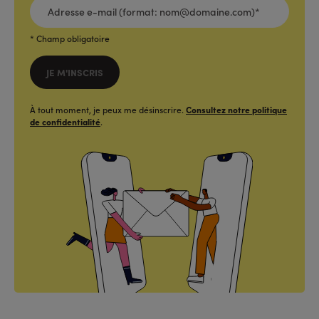
E-
MAIL
(FORMAT:
NOM@DOMAINE.COM)*
*
* Champ obligatoire
JE M'INSCRIS
À tout moment, je peux me désinscrire.
Consultez notre politique
de confidentialité
.