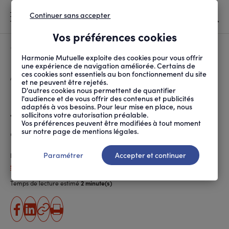
Continuer sans accepter
MENU
Vos préférences cookies
Canicule
À LA UNE
Harmonie Mutuelle exploite des cookies pour vous offrir
une expérience de navigation améliorée. Certains de
ces cookies sont essentiels au bon fonctionnement du site
FIL
ACCUEIL
PROTECTION SOCIALE
DROITS ET DÉMARCHES
REMBOURSEMENT DES TÉ...
D'ARIANE
et ne peuvent être rejetés.
D'autres cookies nous permettent de quantifier
Remboursement des
l'audience et de vous offrir des contenus et publicités
adaptés à vos besoins. Pour leur mise en place, nous
téléconsultations : ce qui
sollicitons votre autorisation préalable.
Vos préférences peuvent être modifiées à tout moment
change
sur notre page de mentions légales.
Paramétrer
Accepter et continuer
Publié le
30.09.2022
Solal Duchêne
Temps de lecture estimé
2 minute(s)
partager
partager
Copier
Imprimer