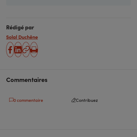
Rédigé par
Solal Duchêne
partager
partager
Copier
Imprimer
sur
sur
l'URL
facebook
linkedin
Commentaires
0 commentaire
Contribuez