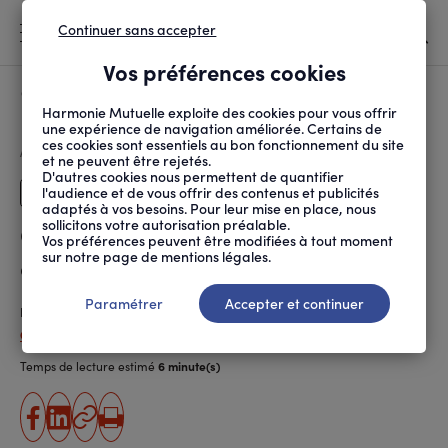
Continuer sans accepter
MENU
Vos préférences cookies
Canicule
À LA UNE
Harmonie Mutuelle exploite des cookies pour vous offrir
une expérience de navigation améliorée. Certains de
ces cookies sont essentiels au bon fonctionnement du site
FIL
ACCUEIL
SANTÉ AU TRAVAIL
PRÉVENTION DES RISQUES
COMMENT INTÉGRER LE ...
D'ARIANE
et ne peuvent être rejetés.
D'autres cookies nous permettent de quantifier
l'audience et de vous offrir des contenus et publicités
Dirigeants
adaptés à vos besoins. Pour leur mise en place, nous
sollicitons votre autorisation préalable.
Comment intégrer le risque
Vos préférences peuvent être modifiées à tout moment
sur notre page de mentions légales.
climatique dans le DUERP ?
Paramétrer
Accepter et continuer
Publié le
02.07.2026
Céline Chaudeau
Temps de lecture estimé
6 minute(s)
partager
partager
Copier
Imprimer