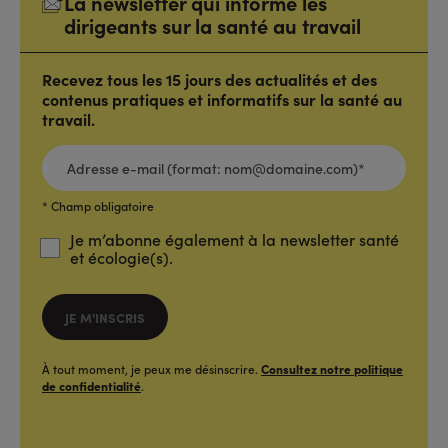
La newsletter qui informe les
dirigeants sur la santé au travail
Recevez tous les 15 jours des actualités et des
contenus pratiques et informatifs sur la santé au
travail.
ADRESSE
E-
MAIL
(FORMAT:
NOM@DOMAINE.COM)*
*
* Champ obligatoire
Je m’abonne également à la newsletter santé
et écologie(s).
JE M'INSCRIS
À tout moment, je peux me désinscrire.
Consultez notre politique
de confidentialité
.