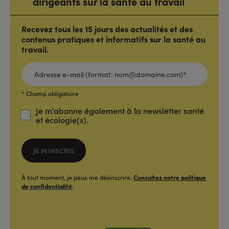
dirigeants sur la santé au travail
Recevez tous les 15 jours des actualités et des
contenus pratiques et informatifs sur la santé au
travail.
ADRESSE
E-
MAIL
(FORMAT:
NOM@DOMAINE.COM)*
*
* Champ obligatoire
Je m’abonne également à la newsletter santé
et écologie(s).
JE M'INSCRIS
À tout moment, je peux me désinscrire.
Consultez notre politique
de confidentialité
.