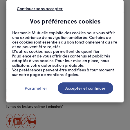
Continuer sans accepter
MENU
Vos préférences cookies
Canicule
À LA UNE
Harmonie Mutuelle exploite des cookies pour vous offrir
une expérience de navigation améliorée. Certains de
ces cookies sont essentiels au bon fonctionnement du site
FIL
ACCUEIL
SANTÉ AU TRAVAIL
PRÉVENTION DES RISQUES
QUE RETENIR DU PLAN ...
D'ARIANE
et ne peuvent être rejetés.
D'autres cookies nous permettent de quantifier
l'audience et de vous offrir des contenus et publicités
Dirigeants
adaptés à vos besoins. Pour leur mise en place, nous
sollicitons votre autorisation préalable.
Que retenir du Plan national
Vos préférences peuvent être modifiées à tout moment
sur notre page de mentions légales.
santé au travail 2026-2030 ?
Paramétrer
Accepter et continuer
Publié le
18.06.2026
Philippe Chibani-Jacquot
Temps de lecture estimé
1 minute(s)
partager
partager
Copier
Imprimer