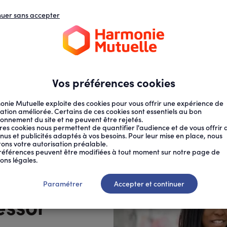
nuer sans accepter
N
D
s
d
ECTION SOCIALE
SANTÉ AU TRAVAIL
Vos préférences cookies
nie Mutuelle exploite des cookies pour vous offrir une expérience de
ation améliorée. Certains de ces cookies sont essentiels au bon
ionnement du site et ne peuvent être rejetés.
res cookies nous permettent de quantifier l'audience et de vous offrir 
nus et publicités adaptés à vos besoins. Pour leur mise en place, nous
citons votre autorisation préalable.
APIE, UN...
références peuvent être modifiées à tout moment sur notre page de
ons légales.
une arme
Paramétrer
Accepter et continuer
essor