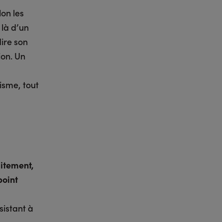
lon les
 là d’un
ire son
ion. Un
isme, tout
aitement,
point
sistant à