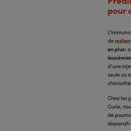
Prédi
pour 
L’immunot
de
mélan
en plus :
leucémies
d’une inje
seule ou e
chimiothé
Chez les p
Curie, no
de poumon
disparaît