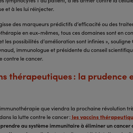
es lymphocytes T du patient, à les armer contre la cellul
 et à les lui réinjecter.
agisse des marqueurs prédictifs d’efficacité ou des trait
hérapie en eux-mêmes, tous ces domaines sont en con
et les possibilités d’amélioration sont infinies », soulign
naud, immunologue et présidente du conseil scientifiqu
e contre le cancer.
ns thérapeutiques : la prudence 
l’immunothérapie que viendra la prochaine révolution tr
ans la lutte contre le cancer :
les vaccins thérapeutiqu
prendre au système immunitaire à éliminer un cancer 