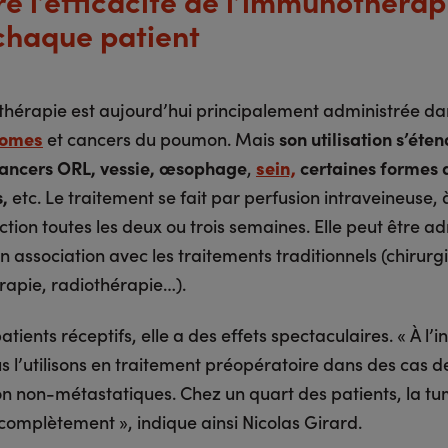
re l’efficacité de l’immunothérap
chaque patient
hérapie est aujourd’hui principalement administrée dan
omes
et cancers du poumon. Mais
son utilisation s’éte
 cancers ORL, vessie, œsophage
,
sein,
certaines formes 
,
etc. Le traitement se fait par perfusion intraveineuse, 
ction toutes les deux ou trois semaines. Elle peut être a
n association avec les traitements traditionnels (chirurgi
rapie, radiothérapie…).
atients réceptifs, elle a des effets spectaculaires. « À l’in
us l’utilisons en traitement préopératoire dans des cas 
 non-métastatiques. Chez un quart des patients, la t
 complètement », indique ainsi Nicolas Girard.