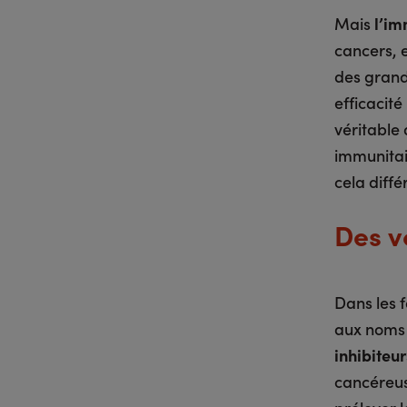
Mais
l’im
cancers, e
des grand
efficacit
véritable
immunitai
cela diffé
Des vo
Dans les 
aux noms 
inhibiteur
cancéreus