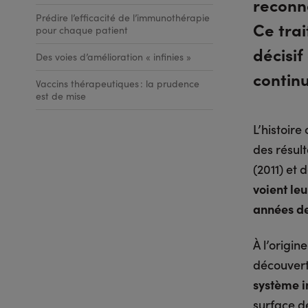
reconna
Prédire l’efficacité de l’immunothérapie
Ce tra
pour chaque patient
décisif
Des voies d’amélioration « infinies »
continu
Vaccins thérapeutiques : la prudence
est de mise
L’histoir
des résul
(2011) et
voient leu
années de
À l’origi
découvert
système 
surface d