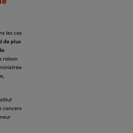
ie
s les cas
nd de plus
de
à raison
dministrée
e,
stitut
de cancers
umeur