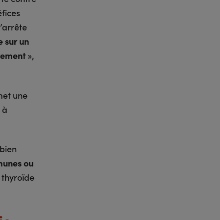
éfices
s’arrête
e sur un
itement
»,
rmet une
 à
 bien
munes ou
a thyroïde