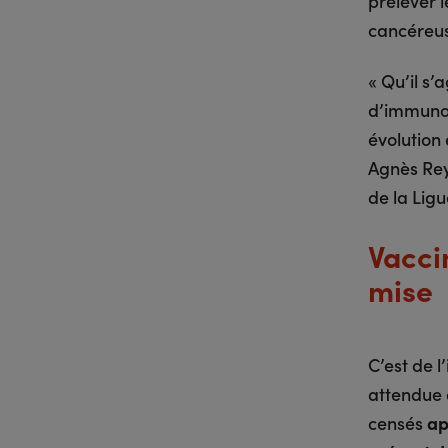
prélever l
cancéreuse
« Qu’il s’
d’immunot
évolution 
Agnès Rey
de la Ligu
Vacci
mise
C’est de 
attendue d
censés
ap