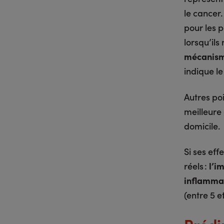
le cancer
pour les p
lorsqu’ils
mécanisme
indique le
Autres poi
meilleure 
domicile.
Si ses eff
réels :
l’i
inflamma
(entre 5 e