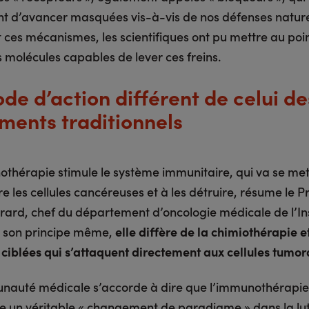
t d’avancer masquées vis-à-vis de nos défenses nature
t ces mécanismes, les scientifiques ont pu mettre au poin
 molécules capables de lever ces freins.
de d’action différent de celui de
ements traditionnels
othérapie stimule le système immunitaire, qui va se met
e les cellules cancéreuses et à les détruire, résume le P
irard, chef du département d’oncologie médicale de l’Ins
r son principe même,
elle diffère de la chimiothérapie e
 ciblées qui s’attaquent directement aux cellules tumora
auté médicale s’accorde à dire que l’immunothérapie
e un véritable « changement de paradigme » dans la lut