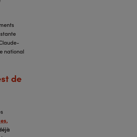
e
ements
stante
e Claude-
e national
est de
ès
es,
déjà