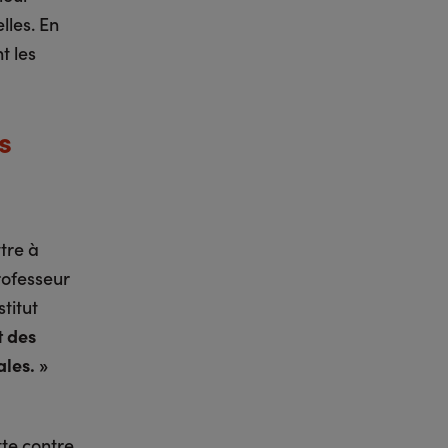
lles. En
t les
s
tre à
rofesseur
titut
t des
les. »
te contre