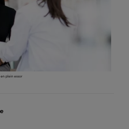
en plein essor
me