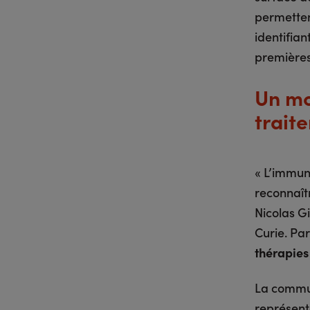
permetten
identifian
premières
Un mo
trait
« L’immun
reconnaîtr
Nicolas G
Curie. Pa
thérapies
La commun
représent