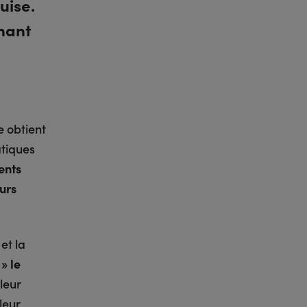
uise.
rnant
 obtient
tiques
ents
urs
et la
» le
 leur
leur