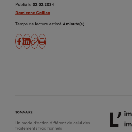
02.02.2024
Publié le
Damienne Gallion
4 minute(s)
Temps de lecture estimé
partager
partager
Copier
Imprimer
sur
sur
l'URL
facebook
linkedin
L’
im
SOMMAIRE
im
Un mode d’action différent de celui des
traitements traditionnels