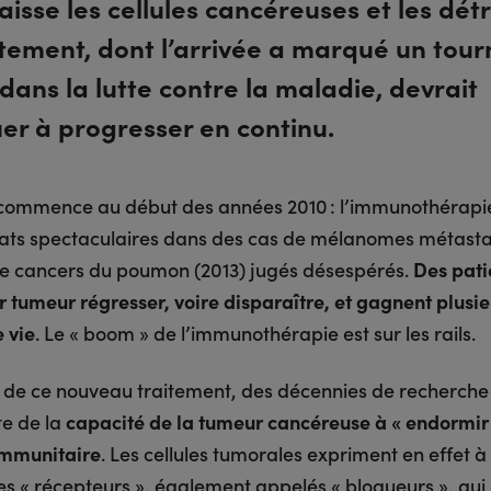
isse les cellules cancéreuses et les détr
itement, dont l’arrivée a marqué un tou
 dans la lutte contre la maladie, devrait
er à progresser en continu.
e commence au début des années 2010 : l’immunothérapie
tats spectaculaires dans des cas de mélanomes métasta
 de cancers du poumon (2013) jugés désespérés.
Des pati
r tumeur régresser, voire disparaître, et gagnent plusie
 vie
. Le « boom » de l’immunothérapie est sur les rails.
ne de ce nouveau traitement, des décennies de recherche 
e de la
capacité de la tumeur cancéreuse à « endormir 
immunitaire
. Les cellules tumorales expriment en effet à
es « récepteurs », également appelés « bloqueurs », qui 