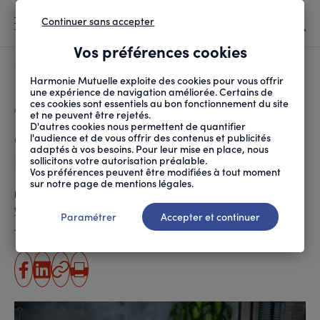
Continuer sans accepter
MENU
Vos préférences cookies
Canicule
À LA UNE
Harmonie Mutuelle exploite des cookies pour vous offrir
une expérience de navigation améliorée. Certains de
ces cookies sont essentiels au bon fonctionnement du site
FIL
ACCUEIL
SANTÉ ET SOINS
MALADIES ET TRAITEMENTS
CHIMIOTHÉRAPIE : QUE...
D'ARIANE
et ne peuvent être rejetés.
D'autres cookies nous permettent de quantifier
Chimiothérapie : quels effets à
l'audience et de vous offrir des contenus et publicités
adaptés à vos besoins. Pour leur mise en place, nous
long terme ?
sollicitons votre autorisation préalable.
Vos préférences peuvent être modifiées à tout moment
sur notre page de mentions légales.
Publié le
02.06.2026
Violaine Chatal (ANPM-FRANCE MUTUALITÉ)
Paramétrer
Accepter et continuer
Temps de lecture estimé
4 minute(s)
partager
partager
Copier
Imprimer
sur
sur
l'URL
facebook
linkedin