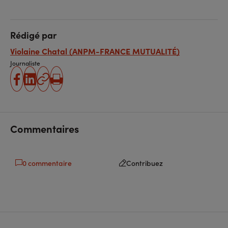
Rédigé par
Violaine Chatal (ANPM-FRANCE MUTUALITÉ)
Journaliste
partager
partager
Copier
Imprimer
sur
sur
l'URL
facebook
linkedin
Commentaires
0 commentaire
Contribuez