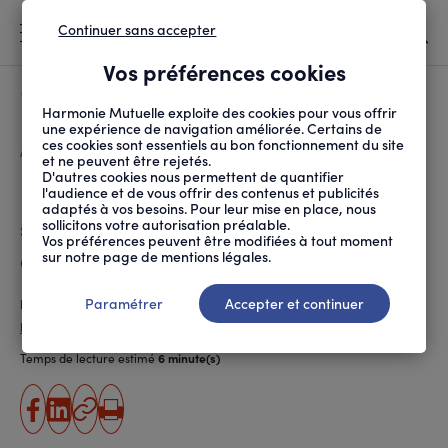
Continuer sans accepter
MENU
Vos préférences cookies
Canicule
À LA UNE
Harmonie Mutuelle exploite des cookies pour vous offrir
une expérience de navigation améliorée. Certains de
ces cookies sont essentiels au bon fonctionnement du site
FIL
ACCUEIL
SOCIÉTÉ
AU QUOTIDIEN
L’INTERDICTION DES R...
D'ARIANE
et ne peuvent être rejetés.
D'autres cookies nous permettent de quantifier
L’interdiction des réseaux
l'audience et de vous offrir des contenus et publicités
adaptés à vos besoins. Pour leur mise en place, nous
sociaux aux moins de 15 ans
sollicitons votre autorisation préalable.
Vos préférences peuvent être modifiées à tout moment
adoptée
sur notre page de mentions légales.
Paramétrer
Accepter et continuer
Publié le
04.06.2026
, actualisé le
27.07.2026
Patricia Guipponi
Temps de lecture estimé
6 minute(s)
partager
partager
Copier
Imprimer