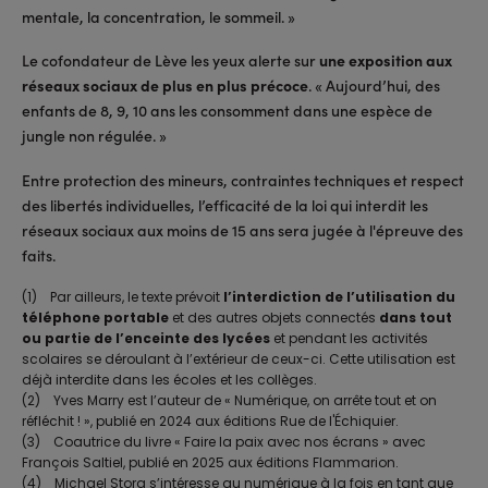
mentale, la concentration, le sommeil. »
Le cofondateur de Lève les yeux alerte sur
une exposition aux
réseaux sociaux de plus en plus précoce
. « Aujourd’hui, des
enfants de 8, 9, 10 ans les consomment dans une espèce de
jungle non régulée. »
Entre protection des mineurs, contraintes techniques et respect
des libertés individuelles, l’efficacité de la loi qui interdit les
réseaux sociaux aux moins de 15 ans sera jugée à l'épreuve des
faits.
(1) Par ailleurs, le texte prévoit
l’interdiction de l’utilisation du
téléphone portable
et des autres objets connectés
dans tout
ou partie de l’enceinte des lycées
et pendant les activités
scolaires se déroulant à l’extérieur de ceux-ci. Cette utilisation est
déjà interdite dans les écoles et les collèges.
(2) Yves Marry est l’auteur de « Numérique, on arrête tout et on
réfléchit ! », publié en 2024 aux éditions Rue de l'Échiquier.
(3) Coautrice du livre « Faire la paix avec nos écrans » avec
François Saltiel, publié en 2025 aux éditions Flammarion.
(4) Michael Stora s’intéresse au numérique à la fois en tant que