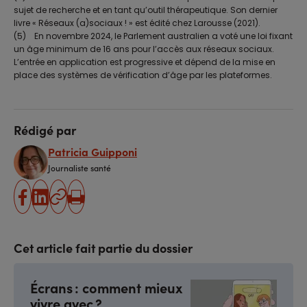
sujet de recherche et en tant qu’outil thérapeutique. Son dernier
livre « Réseaux (a)sociaux ! » est édité chez Larousse (2021).
(5) En novembre 2024, le Parlement australien a voté une loi fixant
un âge minimum de 16 ans pour l’accès aux réseaux sociaux.
L’entrée en application est progressive et dépend de la mise en
place des systèmes de vérification d’âge par les plateformes.
Rédigé par
Patricia Guipponi
Journaliste santé
partager
partager
Copier
Imprimer
sur
sur
l'URL
facebook
linkedin
Cet article fait partie du dossier
Écrans : comment mieux
vivre avec ?