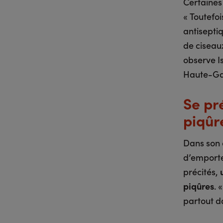
Certaines
« Toutefoi
antisepti
de ciseau
observe I
Haute-Ga
Se pr
piqûr
Dans son o
d’emporte
précités,
piqûres
. 
partout d