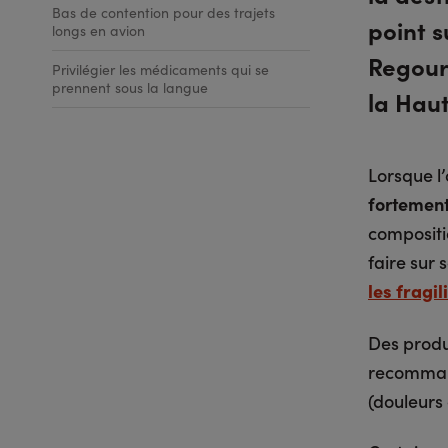
Bas de contention pour des trajets
point s
longs en avion
Regour
Privilégier les médicaments qui se
prennent sous la langue
la Hau
Lorsque l’
fortement
compositio
faire sur 
les fragi
Des produ
recommand
(douleurs 