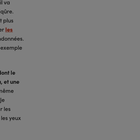
l va
iqûre.
t plus
er
les
andonnées.
r exemple
dont le
, et une
r même
 Je
r les
 les yeux