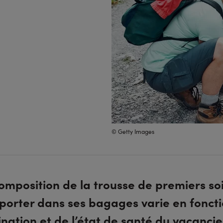
© Getty Images
omposition de la trousse de premiers so
orter dans ses bagages varie en fonct
ination et de l’état de santé du vacancie