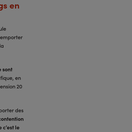
gs en
ule
t emporter
la
e sont
fique, en
mension 20
porter des
contention
 c’est le