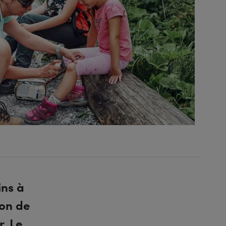
ins à
ion de
r. Le