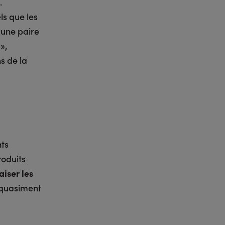
.
ls que les
 une paire
»,
s de la
nts
roduits
iser les
t quasiment