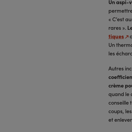
Un aspi-v
permettre 
« C’est au
rares ».
Le
tiques
q
Un thermo
les échard
Autres in
coefficien
crème pour
quand le c
conseille
coups, le
et enlever