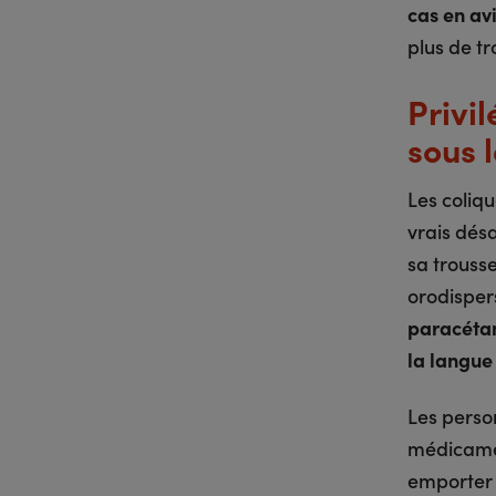
cas en av
plus de tr
Privi
sous 
Les coliq
vrais désa
sa trouss
orodisper
paracétamo
la langue
Les perso
médicamen
emporter u