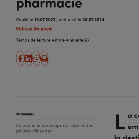
pharmacie
19.07.2022
26.07.2024
Publié le
, actualisé le
Patricia Guipponi
4 minute(s)
Temps de lecture estimé
partager
partager
Copier
Imprimer
sur
sur
l'URL
facebook
linkedin
L
a c
SOMMAIRE
emp
Se prémunir des coups de soleil et des
piqûres d’insectes
la dest