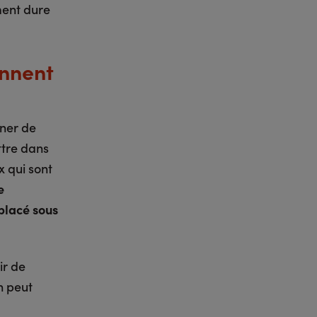
ment dure
ennent
îner de
ttre dans
x qui sont
e
 placé sous
ir de
n peut