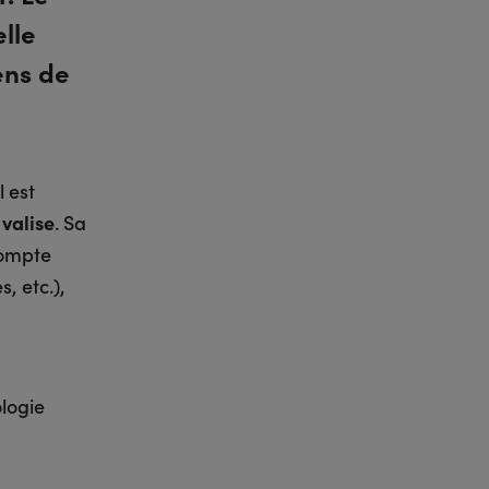
lle
ens de
l est
valise
. Sa
compte
, etc.),
logie