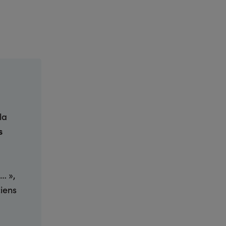
la
s
… »,
iens