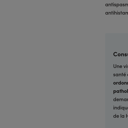
antispasm
antihistam
Consu
Une vi
santé 
ordonn
patho
demand
indiqu
de la