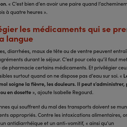
ion
. « C’est bien d’en avoir une paire quand l’achemine
ois à quatre heures ».
légier les médicaments qui se pr
la langue
ues, diarrhées, maux de tête ou de ventre peuvent entra
gréments durant le séjour. C’est pour cela qu’il faut me
e de pharmacie certains médicaments. Et privilégier ceu
sibles surtout quand on ne dispose pas d’eau sur soi. «
L
l soigne la fièvre, les douleurs. Il peut s’administrer,
 ou en dosette
», ajoute Isabelle Regourd.
nnes qui souffrent du mal des transports doivent se mun
ts appropriés. Contre les intoxications alimentaires, o
n antidiarrhéique et un anti-vomitif, « ainsi qu’un