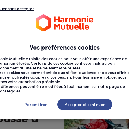
nuer sans accepter
N
D
s
d
ECTION SOCIALE
SANTÉ AU TRAVAIL
Vos préférences cookies
nie Mutuelle exploite des cookies pour vous offrir une expérience de
ation améliorée. Certains de ces cookies sont essentiels au bon
ionnement du site et ne peuvent être rejetés.
res cookies nous permettent de quantifier l'audience et de vous offrir 
nus et publicités adaptés à vos besoins. Pour leur mise en place, nous
citons votre autorisation préalable.
références peuvent être modifiées à tout moment sur notre page de
ons légales.
aut
Paramétrer
Accepter et continuer
ousse à