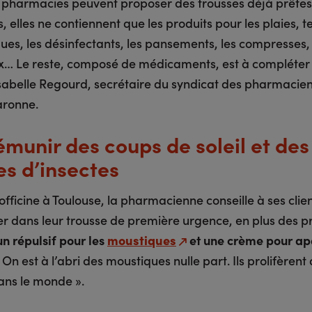
 pharmacies peuvent proposer des trousses déjà prêtes
s, elles ne contiennent que les produits pour les plaies, te
ques, les désinfectants, les pansements, les compresses,
x… Le reste, composé de médicaments, est à compléter 
sabelle Regourd, secrétaire du syndicat des pharmacien
ronne.
émunir des coups de soleil et des
es d’insectes
fficine à Toulouse, la pharmacienne conseille à ses clie
r dans leur trousse de première urgence, en plus des p
un répulsif pour les
moustiques
et une crème pour apa
« On est à l’abri des moustiques nulle part. Ils prolifèren
ans le monde ».