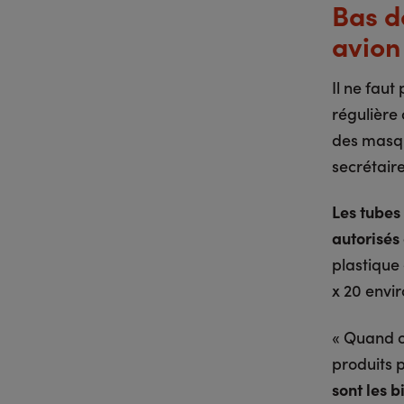
Bas d
avion
Il ne faut
régulière 
des masqu
secrétair
Les tubes
autorisés
plastique
x 20 envi
« Quand o
produits p
sont les b