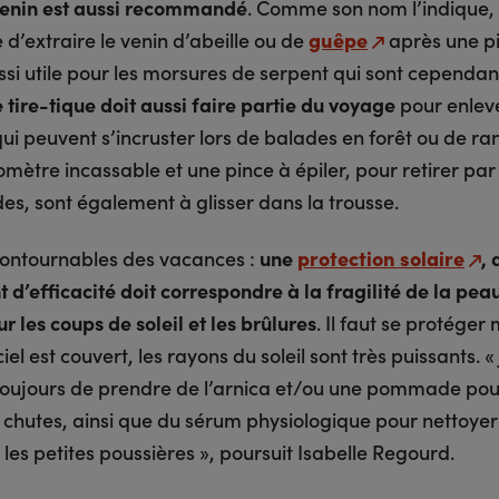
enin est aussi recommandé
. Comme son nom l’indique, i
d’extraire le venin d’abeille ou de
guêpe
après une p
ssi utile pour les morsures de serpent qui sont cependan
 tire-tique doit aussi faire partie du voyage
pour enlev
ui peuvent s’incruster lors de balades en forêt ou de r
mètre incassable et une pince à épiler, pour retirer pa
es, sont également à glisser dans la trousse.
contournables des vacances :
une
protection solaire
, 
t d’efficacité doit correspondre à la fragilité de la peau
 les coups de soleil et les brûlures
. Il faut se protége
iel est couvert, les rayons du soleil sont très puissants. «
 toujours de prendre de l’arnica et/ou une pommade pou
s chutes, ainsi que du sérum physiologique pour nettoyer
 les petites poussières », poursuit Isabelle Regourd.