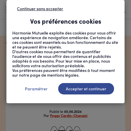
Continuer sans accepter
MENU
Vos préférences cookies
Canicule
À LA UNE
Harmonie Mutuelle exploite des cookies pour vous offrir
une expérience de navigation améliorée. Certains de
FIL
ces cookies sont essentiels au bon fonctionnement du site
ACCUEIL
SANTÉ ET SOINS
MALADIES ET TRAITEMENTS
FICHE PRATIQUE
D'ARIANE
et ne peuvent être rejetés.
COMMENT LIMITER LE R...
D'autres cookies nous permettent de quantifier
l'audience et de vous offrir des contenus et publicités
adaptés à vos besoins. Pour leur mise en place, nous
INFOGRAPHIE
sollicitons votre autorisation préalable.
Vos préférences peuvent être modifiées à tout moment
sur notre page de mentions légales.
Comment limiter le risque
Paramétrer
Accepter et continuer
de faire un AVC ?
Publié le
05.06.2024
Par
Peggy Cardin-Changizi