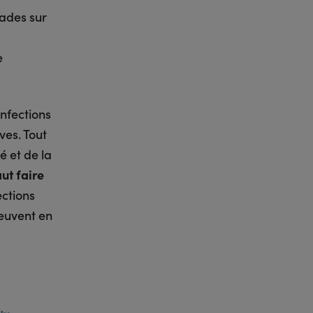
ades sur
e
infections
ves. Tout
 et de la
aut faire
ections
euvent en