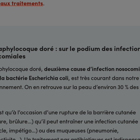
 aux traitements
.
aphylocoque doré : sur le podium des infectio
comiales
aphylocoque doré,
deuxième cause d’infection nosocomi
la bactérie Escherichia coli
, est très courant dans notre
nnement. On en retrouve sur la peau d’environ 30 % des 
st qu’à l’occasion d’une rupture de la barrière cutanée
re, brûlure…) qu’il peut entraîner une infection cutanée
cle, impétigo…) ou des muqueuses (pneumonie,
ctivite…). Un traitement par antibiotiques est indispens