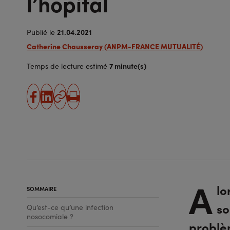
l’hôpital
21.04.2021
Publié le
Catherine Chausseray (ANPM-FRANCE MUTUALITÉ)
7 minute(s)
Temps de lecture estimé
partager
partager
Copier
Imprimer
sur
sur
l'URL
facebook
linkedin
A
lo
SOMMAIRE
so
Qu’est-ce qu’une infection
nosocomiale ?
problè