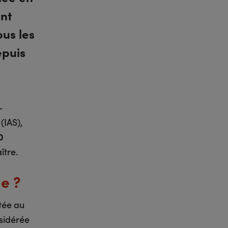
ont
ous les
epuis
-
(IAS),
0
ître.
e ?
ctée au
nsidérée