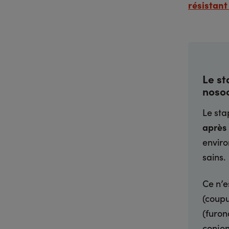
résistant
Le st
noso
Le st
après 
enviro
sains.
Ce n’e
(coupu
(furon
conjon