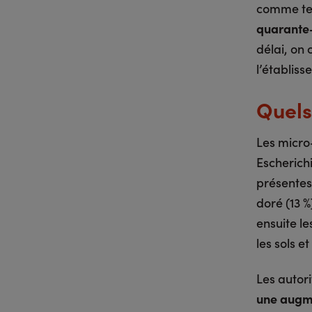
comme tell
quarante-
délai, on 
l’établiss
Quels
Les micro
Escherichi
présentes
doré (13 
ensuite l
les sols e
Les autor
une augme