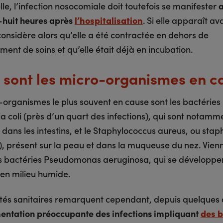
e, l’infection nosocomiale doit toutefois se manifester
huit heures après
l’hospitalisation
. Si elle apparaît av
considère alors qu’elle a été contractée en dehors de
ement de soins et qu’elle était déjà en incubation.
 sont les micro-organismes en c
-organismes le plus souvent en cause sont les bactéries
a coli (près d’un quart des infections), qui sont notamm
 dans les intestins, et le Staphylococcus aureus, ou sta
%), présent sur la peau et dans la muqueuse du nez. Vien
es bactéries Pseudomonas aeruginosa, qui se développe
t en milieu humide.
ités sanitaires remarquent cependant, depuis quelques
ntation préoccupante des infections impliquant
des b