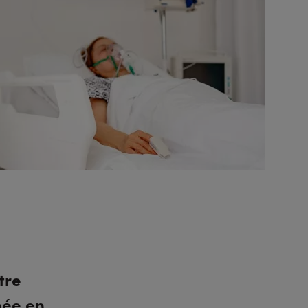
tre
née en