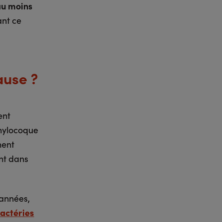
au moins
ant ce
ause ?
ent
phylocoque
nent
nt dans
 années,
actéries