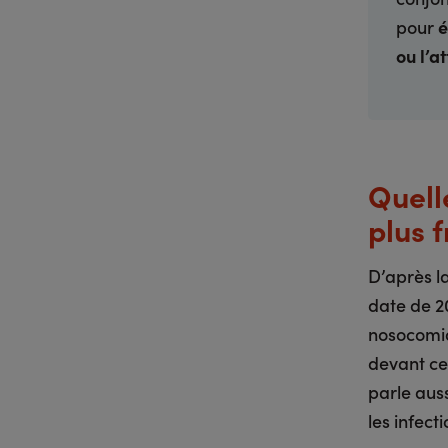
pour
é
ou l’a
Quell
plus 
D’après l
date de 20
nosocomi
devant ce
parle auss
les infect