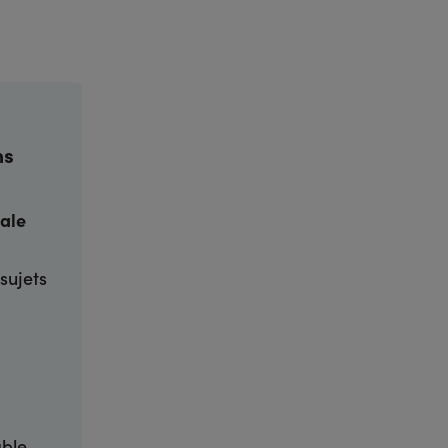
ns
ale
sujets
able