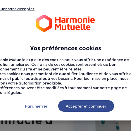
nuer sans accepter
N
D
s
d
ECTION SOCIALE
SANTÉ AU TRAVAIL
Vos préférences cookies
nie Mutuelle exploite des cookies pour vous offrir une expérience de
ation améliorée. Certains de ces cookies sont essentiels au bon
ionnement du site et ne peuvent être rejetés.
res cookies nous permettent de quantifier l'audience et de vous offrir 
nus et publicités adaptés à vos besoins. Pour leur mise en place, nous
citons votre autorisation préalable.
OSOCOMIA...
références peuvent être modifiées à tout moment sur notre page de
ons légales.
les : ces
Paramétrer
Accepter et continuer
ontracte à