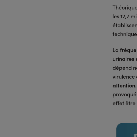
Théorique
les 12,7 m
établissem
technique 
La fréque
urinaires 
dépend né
virulence 
attention
provoquée
effet être