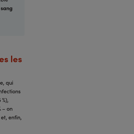
u sang
es les
e, qui
nfections
 %),
% – on
et, enfin,