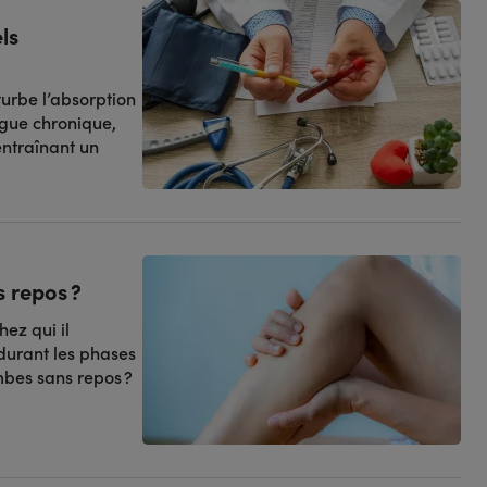
ls
urbe l’absorption
igue chronique,
entraînant un
 repos ?
ez qui il
durant les phases
bes sans repos ?