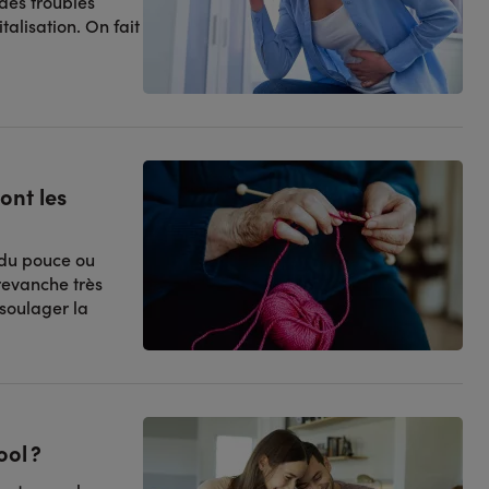
des troubles
talisation. On fait
ont les
 du pouce ou
 revanche très
 soulager la
ol ?