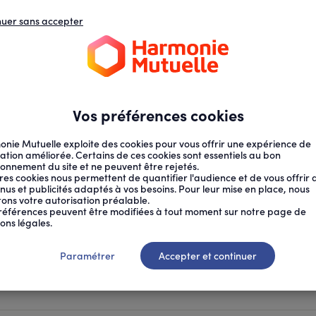
nuer sans accepter
N
D
s
d
ECTION SOCIALE
SANTÉ AU TRAVAIL
Vos préférences cookies
nie Mutuelle exploite des cookies pour vous offrir une expérience de
ation améliorée. Certains de ces cookies sont essentiels au bon
ionnement du site et ne peuvent être rejetés.
res cookies nous permettent de quantifier l'audience et de vous offrir 
nus et publicités adaptés à vos besoins. Pour leur mise en place, nous
citons votre autorisation préalable.
références peuvent être modifiées à tout moment sur notre page de
ons légales.
ns
Paramétrer
Accepter et continuer