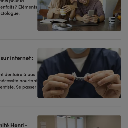
ants pour la
enfaits ? Éléments
ctologue.
ur internet :
ent dentaire à bas
 nécessite pourtant
entiste. Se passer
mité Henri-