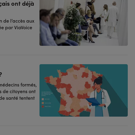
çais ont déjà
n de l’accès aux
ée par ViaVoice
?
 médecins formés,
us de citoyens ont
 de santé tentent