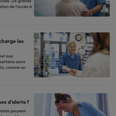
ociale. De grands
ation de l’accès à
charge les
met aux
ertains soins
cin, comme un
nes d’alerte ?
aminés peuvent