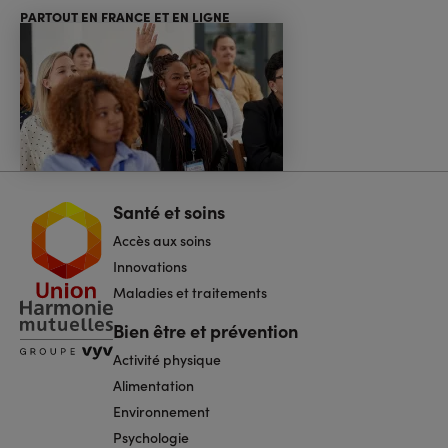
PARTOUT EN FRANCE ET EN LIGNE
Santé et soins
Navigation
pied
Accès aux soins
de
page
Innovations
Maladies et traitements
Bien être et prévention
Activité physique
Alimentation
Environnement
Psychologie