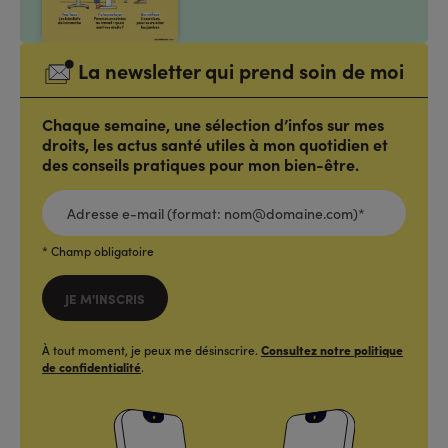
La newsletter qui prend soin de moi
Chaque semaine, une sélection d’infos sur mes
droits, les actus santé utiles à mon quotidien et
des conseils pratiques pour mon bien-être.
ADRESSE
E-
MAIL
(FORMAT:
NOM@DOMAINE.COM)*
*
* Champ obligatoire
JE M'INSCRIS
À tout moment, je peux me désinscrire.
Consultez notre politique
de confidentialité
.