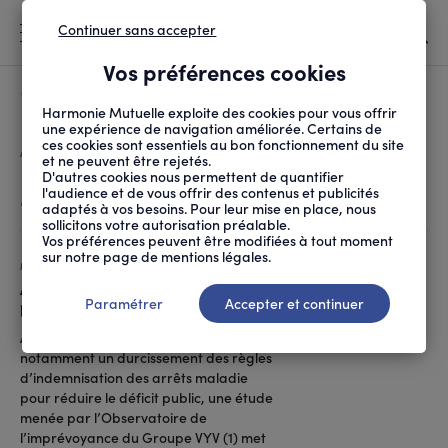
Continuer sans accepter
MENU
Vos préférences cookies
Canicule
À LA UNE
Harmonie Mutuelle exploite des cookies pour vous offrir
une expérience de navigation améliorée. Certains de
ces cookies sont essentiels au bon fonctionnement du site
FIL
ACCUEIL
SANTÉ AU TRAVAIL
MAINTIEN EN EMPLOI E...
D'ARIANE
et ne peuvent être rejetés.
D'autres cookies nous permettent de quantifier
Maintien en emploi et inclusion
l'audience et de vous offrir des contenus et publicités
adaptés à vos besoins. Pour leur mise en place, nous
sollicitons votre autorisation préalable.
Vos préférences peuvent être modifiées à tout moment
sur notre page de mentions légales.
MAINTIEN EN EMPLOI ET INCLUSION
Arrêts de travail : quelles solutions
Paramétrer
Accepter et continuer
Dirigeants
pour les réduire ?
A l’heure où le gouvernement envisage
notamment un durcissement des règles
d’indemnisation des arrêts maladie
pour réduire le déficit public, une étude
menée par l’Observatoire de
l’imprévoyance du Groupe VYV (1) met