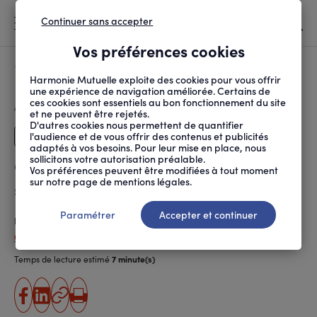
Continuer sans accepter
MENU
Vos préférences cookies
Canicule
À LA UNE
Harmonie Mutuelle exploite des cookies pour vous offrir
une expérience de navigation améliorée. Certains de
ces cookies sont essentiels au bon fonctionnement du site
FIL
ACCUEIL
SANTÉ AU TRAVAIL
PRÉVENTION DES RISQUES
COMMENT ACCOMPAGNER ...
D'ARIANE
et ne peuvent être rejetés.
D'autres cookies nous permettent de quantifier
l'audience et de vous offrir des contenus et publicités
Dirigeants
adaptés à vos besoins. Pour leur mise en place, nous
sollicitons votre autorisation préalable.
Comment accompagner ses
Vos préférences peuvent être modifiées à tout moment
sur notre page de mentions légales.
salariés pendant un deuil
Paramétrer
Accepter et continuer
Publié le
04.06.2026
Céline Chaudeau
Temps de lecture estimé
7 minute(s)
partager
partager
Copier
Imprimer