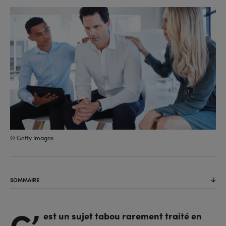
sur
sur
l'URL
facebook
linkedin
© Getty Images
SOMMAIRE
C’
est un sujet tabou rarement traité en