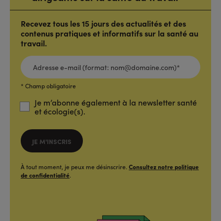
Recevez tous les 15 jours des actualités et des
contenus pratiques et informatifs sur la santé au
travail.
ADRESSE
E-
MAIL
(FORMAT:
NOM@DOMAINE.COM)*
*
* Champ obligatoire
Je m’abonne également à la newsletter santé
et écologie(s).
JE M'INSCRIS
À tout moment, je peux me désinscrire.
Consultez notre politique
de confidentialité
.